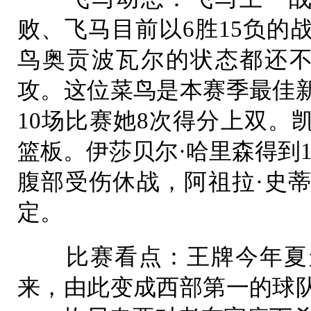
败、飞马目前以6胜15负的
鸟奥贡波瓦尔的状态都还不
攻。这位菜鸟是本赛季最佳
10场比赛她8次得分上双。凯
篮板。伊莎贝尔·哈里森得到1
腹部受伤休战，阿祖拉·史
定。
比赛看点：王牌今年夏天
来，由此变成西部第一的球