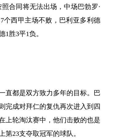
按照合同将无法出场，中场巴勃罗·
近7个西甲主场不败，巴利亚多利德
德1胜3平1负。
一直都是双方致力多年的目标。巴
则完成对拜仁的复仇再次进入到四
在上轮淘汰赛中，他们击败的也是
上第23支夺取冠军的球队。