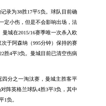
录为38胜17平5负。球队目前确
有一定小伤，但是不会影响出场，法
城在2015/16赛季唯一次杀入欧
次于阿森纳（995分钟）保持的赛
22胜4平3负。曼城目前已清空伤病
冠四分之一淘汰赛，曼城主胜客平
对阵英格兰球队4胜3平3负，其中
平1负。