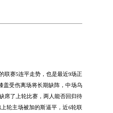
联赛5连平走势，也是最近9场正
膝盖受伤离场将长期缺阵，中场乌
都缺席了上轮比赛，两人能否回归待
上轮主场被加的斯逼平，近6轮联