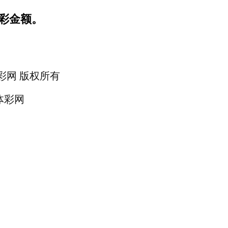
彩金额。
体彩网 版权所有
体彩网