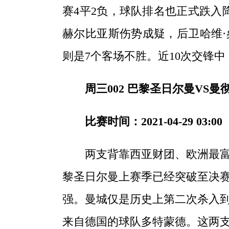
赛4平2负，球队排名也正式跌入
赫尔比亚斯伤势成疑，后卫哈维·
则是7个客场不胜。近10次交锋中
周三002 巴黎圣日尔曼VS曼
比赛时间：2021-04-29 03:00
两支背靠西亚财团、欧洲最富有
黎圣日尔曼上赛季已经突破至决
强。曼城仅是历史上第二次杀入
来自德国的球队多特蒙德。这两支