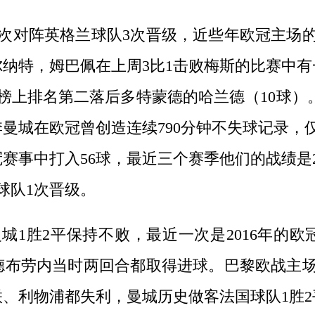
阵英格兰球队3次晋级，近些年欧冠主场的记
纳特，姆巴佩在上周3比1击败梅斯的比赛中
上排名第二落后多特蒙德的哈兰德（10球）。曼
曼城在欧冠曾创造连续790分钟不失球记录，仅
赛事中打入56球，最近三个赛季他们的战绩是
球队1次晋级。
1胜2平保持不败，最近一次是2016年的欧
，德布劳内当时两回合都取得进球。巴黎欧战主场
、利物浦都失利，曼城历史做客法国球队1胜2