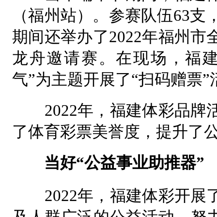
（福州站）。参赛队伍63支，
期间还举办了2022年福州
龙舟邀请赛。在现场，福建
气”为主题开展了“扫码赠票”
2022年，福建体彩品牌
了体育彩票美誉度，提升了
当好“公益事业助推器”
2022年，福建体彩开展
及人群广泛的公益活动，努力