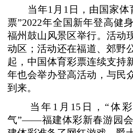
当年1月1日，由国家体育
票”2022年全国新年登高
福州鼓山风景区举行。活动
动区；活动还在福道、郊野公
起，中国体育彩票连续支持
年也会举办登高活动，与民
到来。
当年1月15日，“体彩
气”——福建体彩新春游园
建体彩准备了网红游戏、爵士