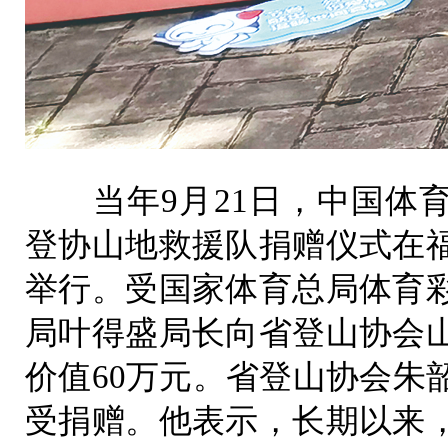
当年9月21日，中国体育
登协山地救援队捐赠仪式在
举行。受国家体育总局体育
局叶得盛局长向省登山协会
价值60万元。省登山协会朱
受捐赠。他表示，长期以来