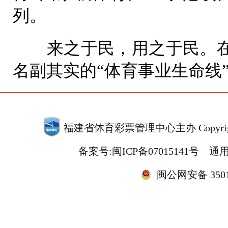
列。
来之于民，用之于民。在
名副其实的“体育事业生命线
福建省体育彩票管理中心主办 Copyrigh
备案号:闽ICP备07015141号
通用
闽公网安备 35010