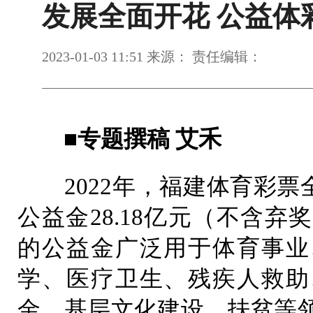
发展全面开花 公益体
2023-01-03 11:51 来源： 责任编辑：
■专题撰稿 艾禾
2022年，福建体育彩票全年
公益金28.18亿元（不含
的公益金广泛用于体育事业
学、医疗卫生、残疾人救助
金、基层文化建设、扶贫等