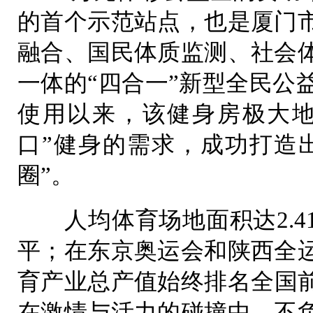
的首个示范站点，也是厦门
融合、国民体质监测、社会
一体的“四合一”新型全民公益
使用以来，该健身房极大地
口”健身的需求，成功打造出
圈”。
人均体育场地面积达2.4
平；在东京奥运会和陕西全
育产业总产值始终排名全国
在激情与活力的碰撞中，不