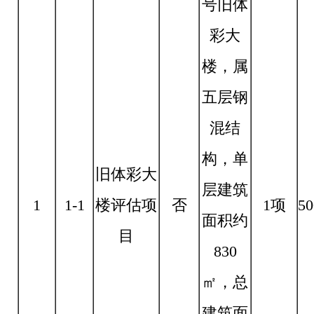
号旧体
彩大
楼，属
五层钢
混结
构，单
旧体彩大
层建筑
1
1-1
楼评估项
否
1项
50
面积约
目
830
㎡，总
建筑面