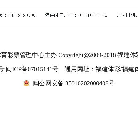
彩票管理中心主办 Copyright@2009-2018 福建
:闽ICP备07015141号
通用网址：福建体彩/福建
闽公网安备 35010202000408号