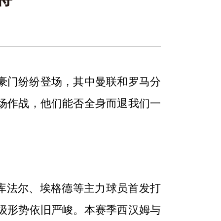
等豪门纷纷登场，其中曼联和罗马分
场作战，他们能否全身而退我们一
、库法尔、埃格德等主力球员首发打
级形势依旧严峻。本赛季西汉姆与