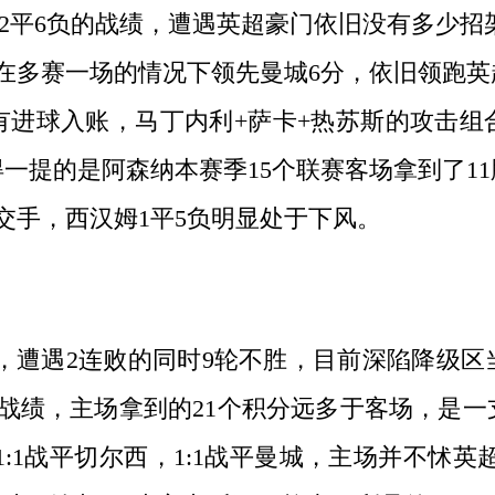
了2平6负的战绩，遭遇英超豪门依旧没有多少招
在多赛一场的情况下领先曼城6分，依旧领跑
进球入账，马丁内利+萨卡+热苏斯的攻击组
一提的是阿森纳本赛季15个联赛客场拿到了11
交手，西汉姆1平5负明显处于下风。
拉，遭遇2连败的同时9轮不胜，目前深陷降级
负的战绩，主场拿到的21个积分远多于客场，是
1:1战平切尔西，1:1战平曼城，主场并不怵英