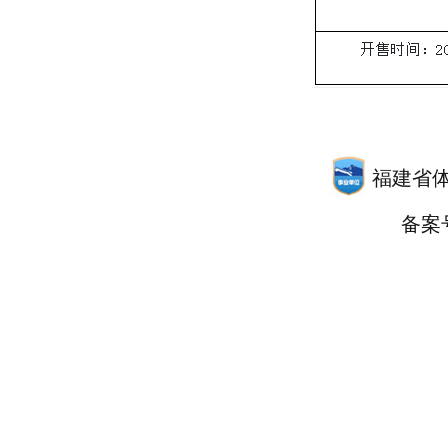
福建省体育
备案号