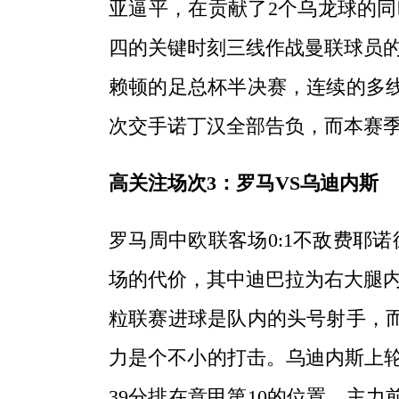
亚逼平，在贡献了2个乌龙球的同
四的关键时刻三线作战曼联球员
赖顿的足总杯半决赛，连续的多
次交手诺丁汉全部告负，而本赛季
高关注场次3：罗马VS乌迪内斯
罗马周中欧联客场0:1不敌费耶
场的代价，其中迪巴拉为右大腿内
粒联赛进球是队内的头号射手，
力是个不小的打击。乌迪内斯上轮
39分排在意甲第10的位置。主