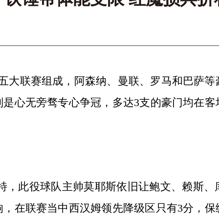
要由五大联赛组成，阿森纳、曼联、罗马和巴萨
则是心无旁骛专心争冠，多达3支的豪门均在客
根特，此役球队主帅莫耶斯依旧让鲍文、赖斯
响，在联赛当中西汉姆领先降级区只有3分，保