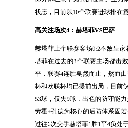
状态，目前以10个联赛进球排在意
高关注场次4：赫塔菲VS巴萨
赫塔菲上个联赛客场0:2不敌皇
塔菲在过去的3个联赛主场都击败
平，联赛4连胜戛然而止，然而由
杯和欧联杯均已提前出局，目前仅
53球，仅失9球，出色的防守能
劳霍+孔德为核心的后防体系固若
过往6次交手赫塔菲1胜1平4负处