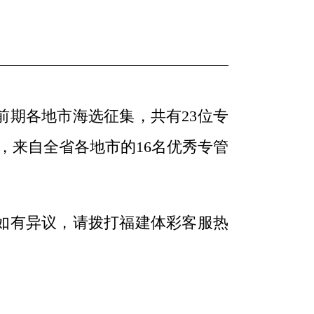
期各地市海选征集，共有23位专
，来自全省各地市的16名优秀专管
如有异议，请拨打福建体彩客服热