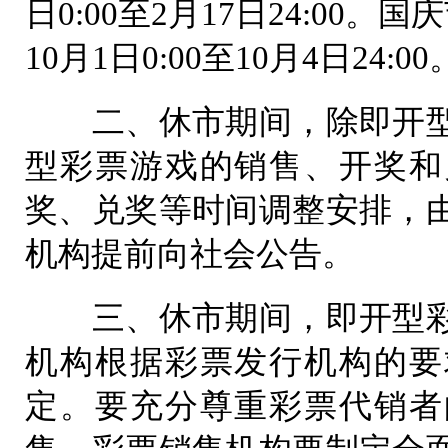
日0:00至2月17日24:00。
10月1日0:00至10月4日24:00
二、休市期间，除即开型
型彩票游戏的销售、开奖和
奖、兑奖等时间调整安排，
机构提前向社会公告。
三、休市期间，即开型彩
机构根据彩票发行机构的要
定。要充分尊重彩票代销者