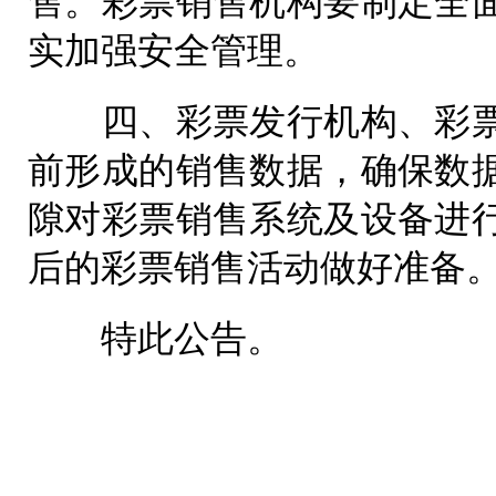
售。彩票销售机构要制定全
实加强安全管理。
四、彩票发行机构、彩票
前形成的销售数据，确保数
隙对彩票销售系统及设备进
后的彩票销售活动做好准备
特此公告。