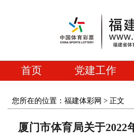
首页
党建工作
您所在的位置：
福建体彩网
> 正文
厦门市体育局关于202