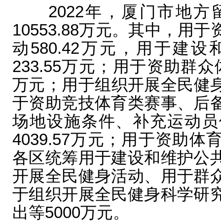
2022年，厦门市地方
10553.88万元。其中，
动580.42万元，用于建
233.55万元；用于资助群众
万元；用于组织开展全民健身科
于资助竞技体育类赛事、后
场地设施条件、补充运动员
4039.57万元；用于资助体
各区统筹用于建设和维护公
开展全民健身活动、用于群
于组织开展全民健身科学研
出等5000万元。