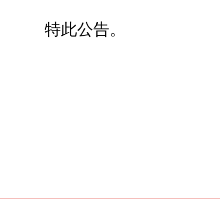
特此公告。