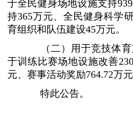
于全民健身场地设施支持939
持365万元、全民健身科学
育组织和队伍建设45万元。
（二）用于竞技体育支出1
于训练比赛场地设施改善23
元、赛事活动奖励764.72万
特此公告。