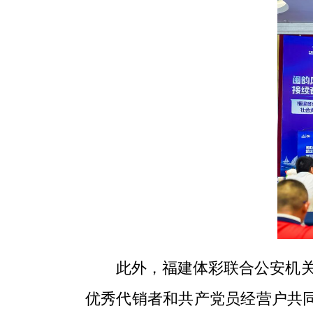
此外，福建体彩联合公安机关
优秀代销者和共产党员经营户共