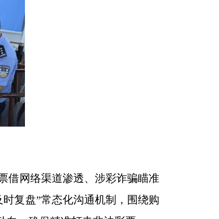
彩票借网络渠道渗透、涉彩诈骗瞄准
及时复盘”常态化沟通机制，围绕购