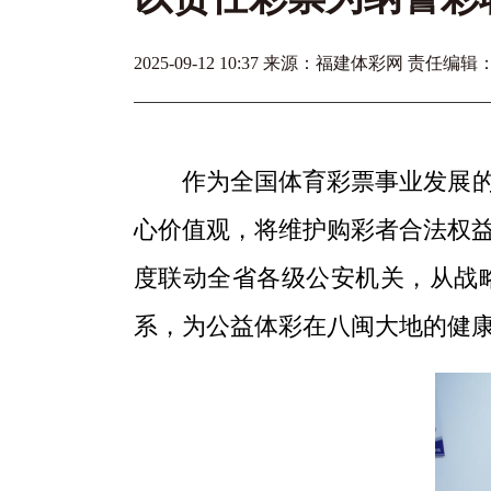
2025-09-12 10:37 来源：福建体彩网 责任编
作为全国体育彩票事业发展的
心价值观，将维护购彩者合法权
度联动全省各级公安机关，从战
系，为公益体彩在八闽大地的健