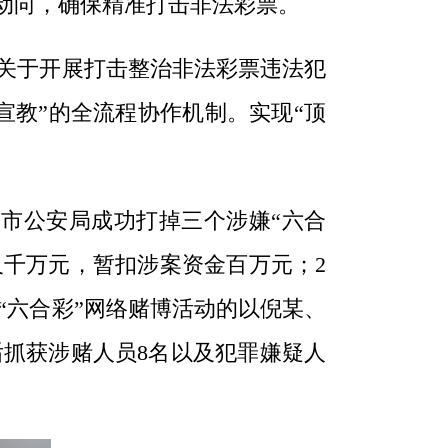
新动向，确保精准打击非法彩票。
《关于开展打击整治非法彩票违法犯
宣教”的全流程协作机制。实现“顶
安市公安局成功打掉三个涉嫌“六合
及千万元，暂扣涉案资金百万元；2
“六合彩”网络赌博活动的以倪某、
后抓获涉赌人员8名以及犯罪嫌疑人