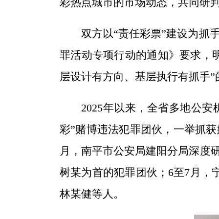
彩热点城市的市场动态，共同研判
双方以“责任彩票”建设为抓
罪活动专项行动的通知》要求，明
层设计有方向、基层执行有抓手”
2025年以来，全省多地公
彩”赌博违法犯罪团伙，一举抓获
月，南平市公安局建阳分局深度研
树某为首的犯罪团伙；6至7月，
林某健等人。