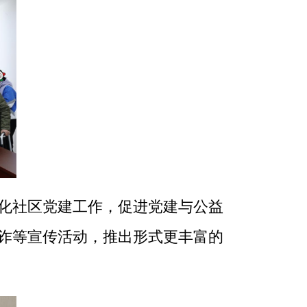
化社区党建工作，促进党建与公益
诈等宣传活动，推出形式更丰富的