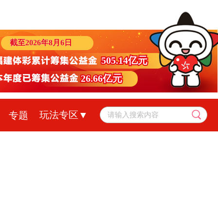
截至2026年8月6日
505.14亿元
26.66亿元
玩法专区
▼
专题
31选7
22选5