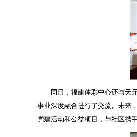
同日，福建体彩中心还与天
事业深度融合进行了交流。未来
党建活动和公益项目，与社区携