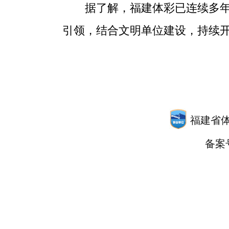
据了解，福建体彩已连续多
引领，结合文明单位建设，持续
福建省体育
备案号