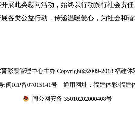
年开展此类慰问活动，始终以行动践行社会责任
开展各类公益行动，传递温暖爱心，为社会和谐
彩票管理中心主办 Copyright@2009-2018 福建
:闽ICP备07015141号
通用网址：福建体彩/福建
闽公网安备 35010202000408号