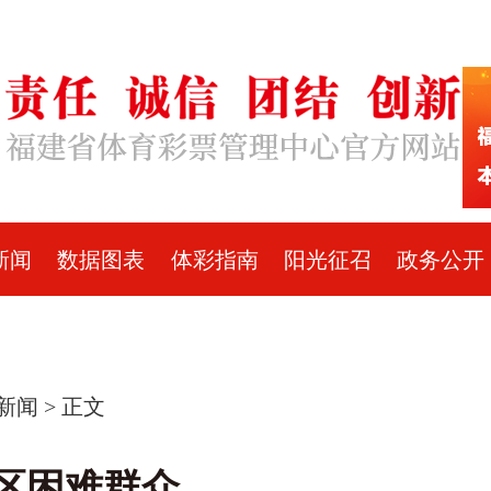
新闻
数据图表
体彩指南
阳光征召
政务公开
传统足彩
顶呱刮
排列
7星彩
36选7
新闻
> 正文
区困难群众