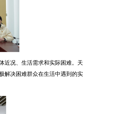
体近况、生活需求和实际困难。天
极解决困难群众在生活中遇到的实