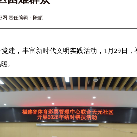
福建体彩网 责任编辑：陈頔
”党建，丰富新时代文明实践活动，1月29日
温暖。