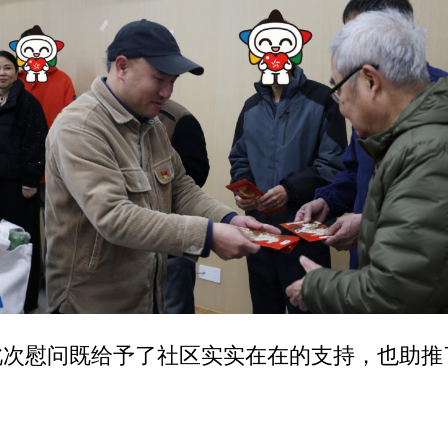
此次慰问既给予了社区实实在在的支持，也助