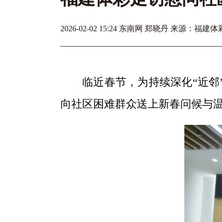
2026-02-02 15:24 东南网 郑晓丹 来源：
临近春节，为持续深化“近邻
向社区困难群众送上新春问候与