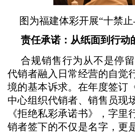
图为福建体彩开展“十禁止
责任承诺：从纸面到行动
合规销售行为从不是停留
代销者融入日常经营的自觉
境的基本诉求。在年度签订
中心组织代销者、销售员现
《拒绝私彩承诺书》，字里
销者签下的不仅是名字，更