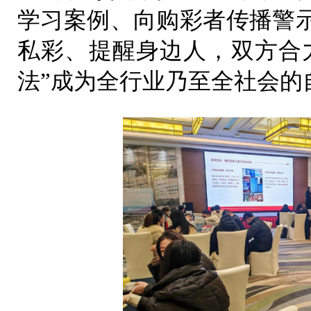
学习案例、向购彩者传播警
私彩、提醒身边人，双方合
法”成为全行业乃至全社会的