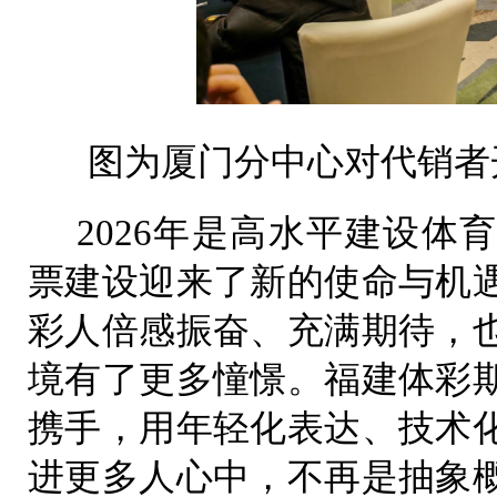
图为厦门分中心对代销者
2026年是高水平建设体
票建设迎来了新的使命与机
彩人倍感振奋、充满期待，
境有了更多憧憬。福建体彩
携手，用年轻化表达、技术
进更多人心中，不再是抽象