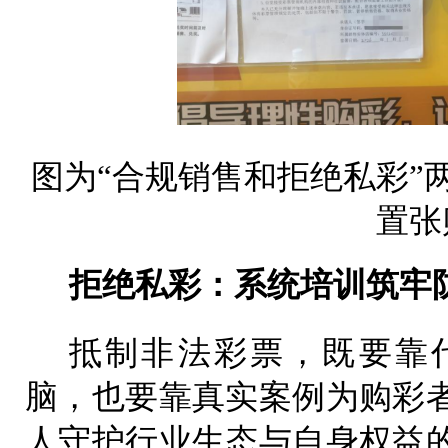
图为“合规销售和拒绝私彩”
置张
拒绝私彩：系统培训筑牢
抵制非法彩票，既要靠
脑，也要靠真实案例为购彩
人守护行业生态与自身权益