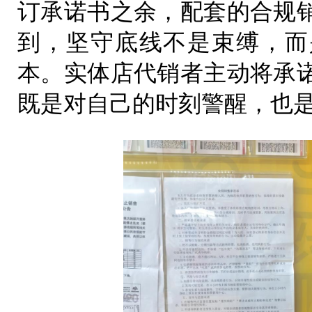
订承诺书之余，配套的合规
到，坚守底线不是束缚，而
本。实体店代销者主动将承
既是对自己的时刻警醒，也