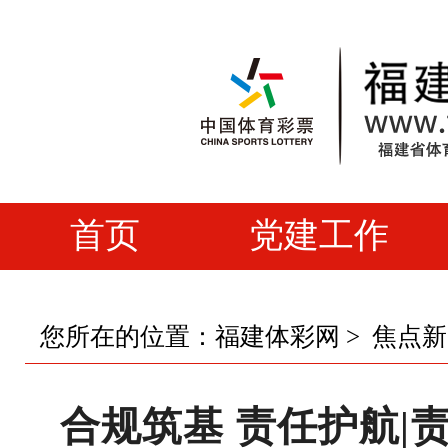
首页
党建工作
您所在的位置：
福建体彩网
>
焦点新
合规筑基 责任护航|