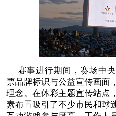
赛事进行期间，赛场中央
票品牌标识与公益宣传画面
理念。在体彩主题宣传站点
素布置吸引了不少市民和球
互动游戏参与度高，工作人