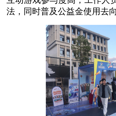
法，同时普及公益金使用去