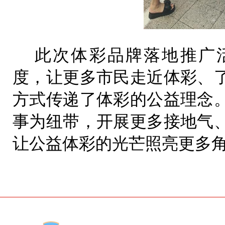
此次体彩品牌落地推广
度，让更多市民走近体彩、
方式传递了体彩的公益理念
事为纽带，开展更多接地气
让公益体彩的光芒照亮更多