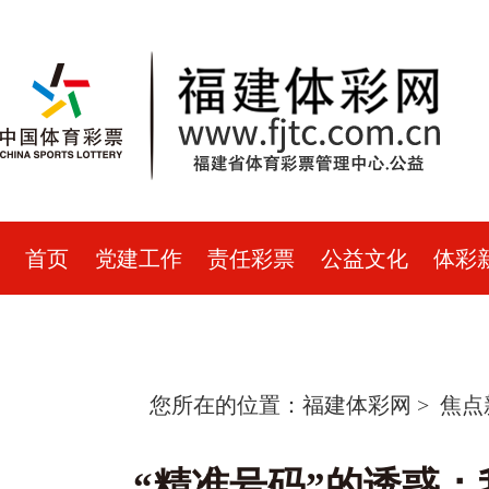
首页
党建工作
责任彩票
公益文化
体彩
体彩大乐透
竞彩
您所在的位置：
福建体彩网
>
焦点
“精准号码”的诱惑