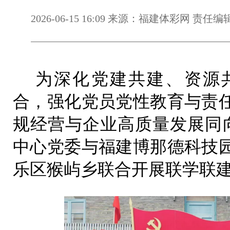
2026-06-15 16:09 来源：福建体彩网 责任
为深化党建共建、资源
合，强化党员党性教育与责
规经营与企业高质量发展同向
中心党委与福建博那德科技
乐区猴屿乡联合开展联学联