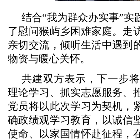
结合“我为群众办实事”实
了慰问猴屿乡困难家庭。走
亲切交流，倾听生活中遇到
物资与暖心关怀。
共建双方表示，下一步将
理论学习、抓实志愿服务、
党员将以此次学习为契机，
确政绩观学习教育，以诚信
使命、以家国情怀赴征程，