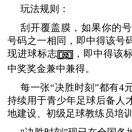
玩法规则：
刮开覆盖膜，如果你的号
号码之一相同，即中得该号
现进球标志
，即中得该
中奖奖金兼中兼得。
每一张“决胜时刻”都有4
持续用于青少年足球后备人
地建设、初级足球教练员培