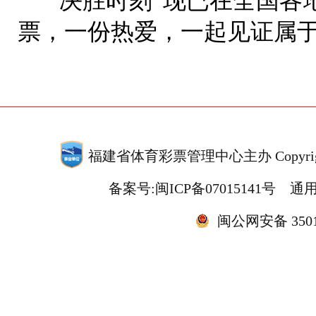
“决胜时刻”现已在全国各
票，一份热爱，一起见证属于
福建省体育彩票管理中心主办 Copyrigh
备案号:闽ICP备07015141号
通用
闽公网安备 35010