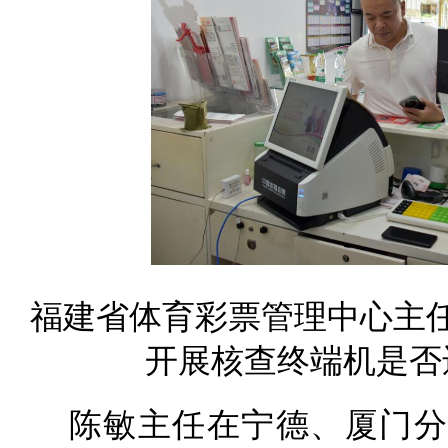
福建省体育彩票管理中心主
开展核查终端机是否
陈敏主任在宁德、厦门分