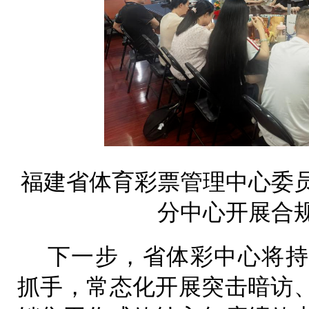
福建省体育彩票管理中心委
分中心开展合
下一步，省体彩中心将持
抓手，常态化开展突击暗访