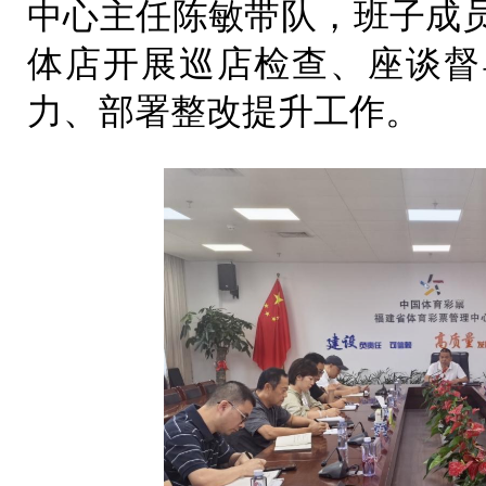
中心主任陈敏带队，班子成
体店开展巡店检查、座谈督
力、部署整改提升工作。