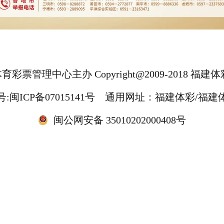
彩票管理中心主办 Copyright@2009-2018 福建
:闽ICP备07015141号
通用网址：福建体彩/福建
闽公网安备 35010202000408号