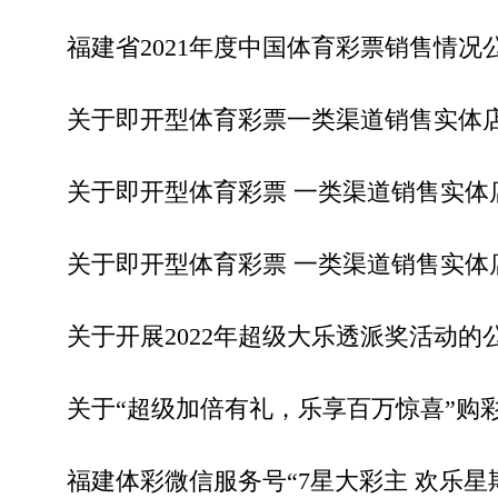
福建省2021年度中国体育彩票销售情况
关于即开型体育彩票一类渠道销售实体
关于即开型体育彩票 一类渠道销售实体
关于即开型体育彩票 一类渠道销售实体
关于开展2022年超级大乐透派奖活动的
关于“超级加倍有礼，乐享百万惊喜”购
福建体彩微信服务号“7星大彩主 欢乐星