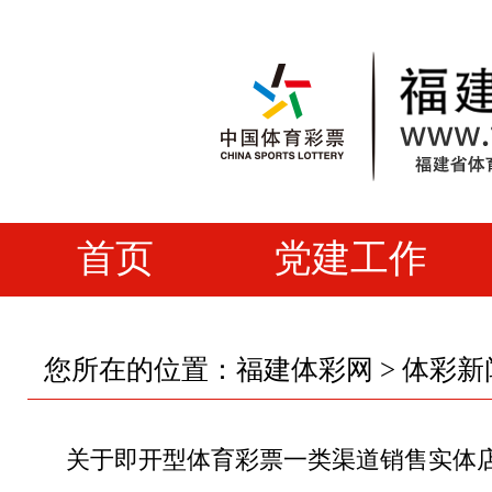
首页
党建工作
您所在的位置：
福建体彩网
>
体彩新
关于即开型体育彩票一类渠道销售实体