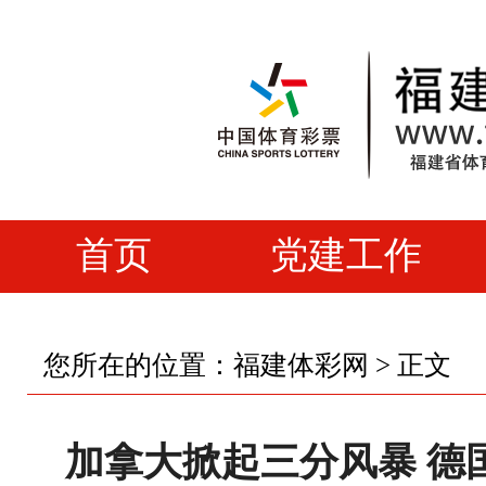
首页
党建工作
您所在的位置：
福建体彩网
> 正文
加拿大掀起三分风暴 德