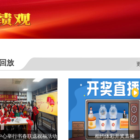
回放
中心举行书春联送祝福活动
相约体彩开奖直播