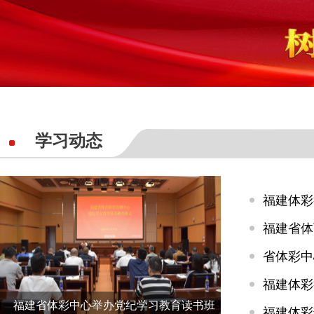
学习动态
福建体彩
论学习暨
福建省体
党建引领
省体彩中
日活动
福建体彩
福建省体彩中心举办党纪学习教育读书班
教育专题
福建体彩