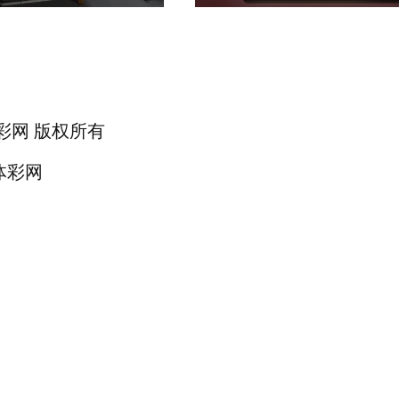
体彩网 版权所有
体彩网