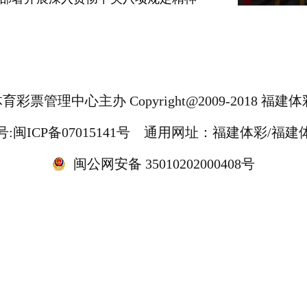
彩票管理中心主办 Copyright@2009-2018 福建
:闽ICP备07015141号
通用网址：福建体彩/福建
闽公网安备 35010202000408号