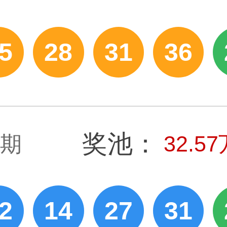
5
28
31
36
奖池：
8期
32.5
2
14
27
31