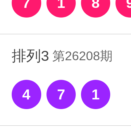
7
1
8
排列3
第26208期
4
7
1