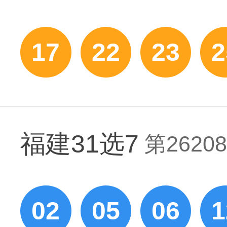
17
22
23
2
福建31选7
第2620
02
05
06
1