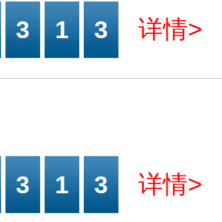
详情>
3
1
3
详情>
3
1
3