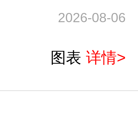
2026-08-06
图表
详情>