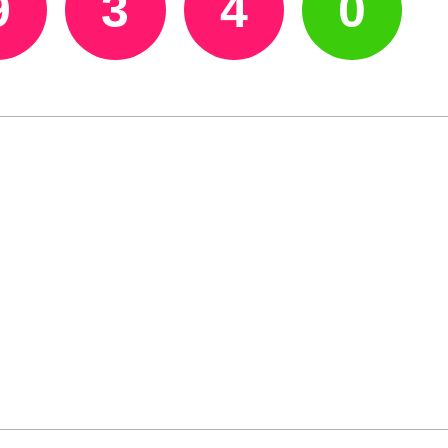
9
3
4
0