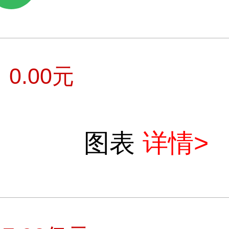
：
0.00元
图表
详情>