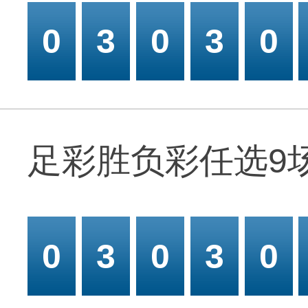
0
3
0
3
0
足彩胜负彩任选9
0
3
0
3
0