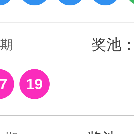
奖池
8期
7
19