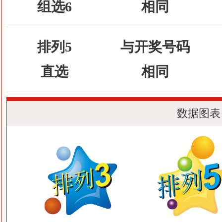
组选6
相同
排列5
与开奖号码
直选
相同
数据图表