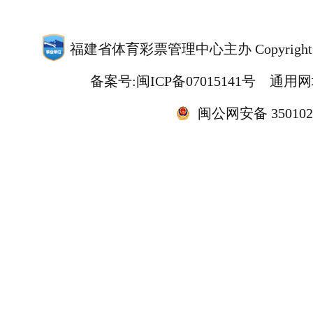
福建省体育彩票管理中心主办 Copyright@
备案号:闽ICP备07015141号
通用网址
闽公网安备 3501020