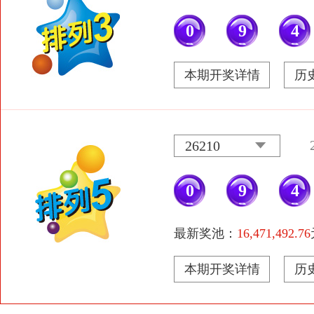
0
9
4
本期开奖详情
历
0
9
4
最新奖池：
16,471,492.76
本期开奖详情
历