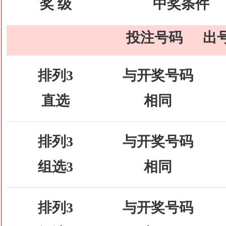
奖 级
中奖条件
投注号码
出
排列3
与开奖号码
直选
相同
排列3
与开奖号码
组选3
相同
排列3
与开奖号码