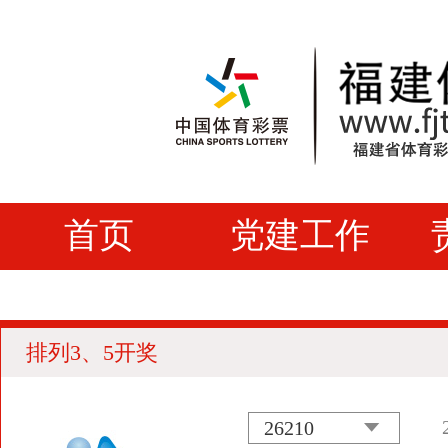
首页
党建工作
排列3、5开奖