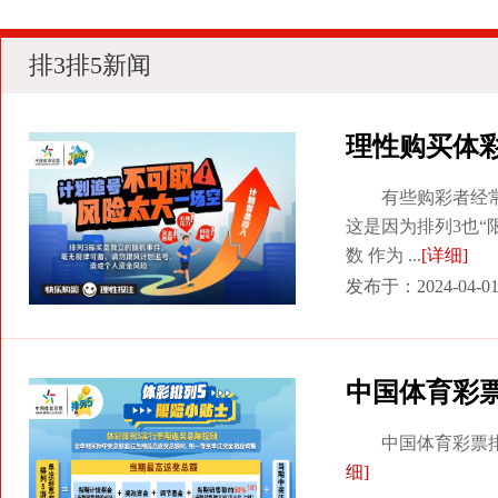
排3排5新闻
理性购买体彩
有些购彩者经常
这是因为排列3也“限号
数 作为 ...
[详细]
发布于：2024-04-0
中国体育彩
中国体育彩票
细]