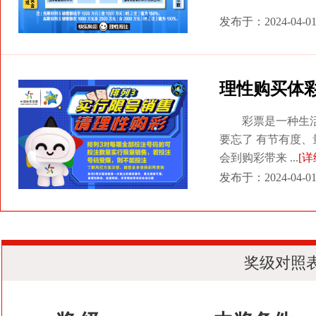
发布于：2024-04-0
理性购买体彩
彩票是一种生
要忘了 有节有度、
会到购彩带来 ...
[详
发布于：2024-04-0
奖级对照