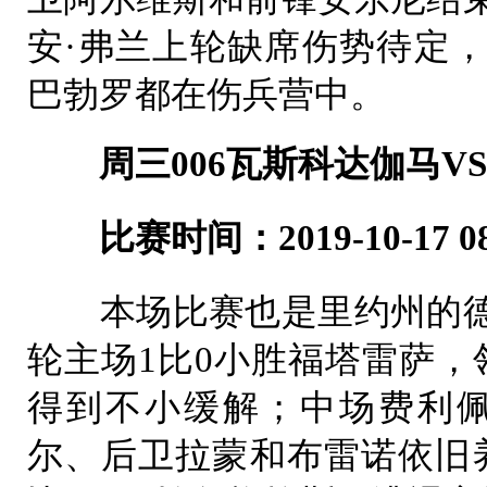
安·弗兰上轮缺席伤势待定
巴勃罗都在伤兵营中。
周三006瓦斯科达伽马V
比赛时间：2019-10-17 08
本场比赛也是里约州的德
轮主场1比0小胜福塔雷萨，
得到不小缓解；中场费利佩
尔、后卫拉蒙和布雷诺依旧