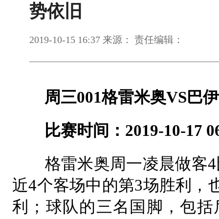
势依旧
2019-10-15 16:37 来源： 责任编辑：
周三001格雷米奥VS巴
比赛时间：2019-10-17 06
格雷米奥周一凌晨做客4比
近4个客场中的第3场胜利，
利；球队的三名国脚，包括