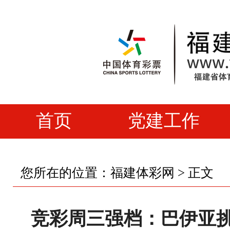
首页
党建工作
您所在的位置：
福建体彩网
> 正文
竞彩周三强档：巴伊亚挑