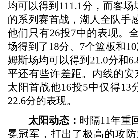
均可以得到111.1分，而客场
的系列赛首战，湖人全队手
他们只有26投7中的表现。
场得到了18分、7个篮板和1
姆斯场均可以得到21.0分和
平还有些许差距。内线的安
太阳首战他16投5中仅得1
22.6分的表现。
太阳动态：
时隔11年重
冕冠军，打出了极高的攻防