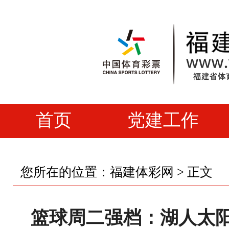
首页
党建工作
您所在的位置：
福建体彩网
> 正文
篮球周二强档：湖人太阳