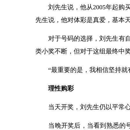
刘先生说，他从2005年起购买体
先生说，他对体彩是真爱，基本
对于号码的选择，刘先生有自己
类小奖不断，但对于这组最终中
“最重要的是，我相信坚持就有希
理性购彩
当天开奖，刘先生仍以平常心
当晚开奖后，当看到熟悉的号码