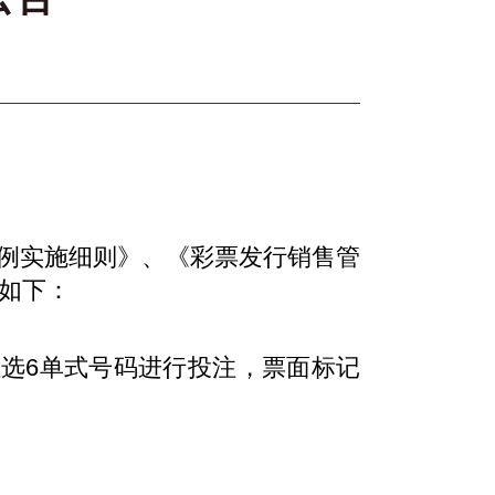
例实施细则》、《彩票发行销售管
如下：
选6单式号码进行投注，票面标记