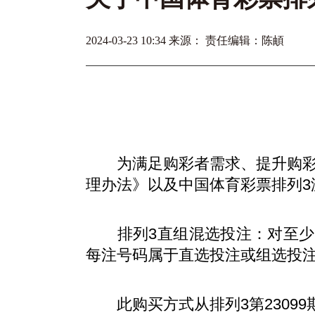
2024-03-23 10:34 来源： 责任编辑：陈頔
为满足购彩者需求、提升购彩体
理办法》以及中国体育彩票排列3
排列3直组混选投注：对至少一
每注号码属于直选投注或组选投
此购买方式从排列3第23099