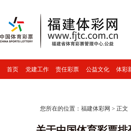
首页
党建工作
责任彩票
公益文化
体彩
体彩大乐透
竞彩
您所在的位置：
福建体彩网
> 正文
关于中国体育彩票排