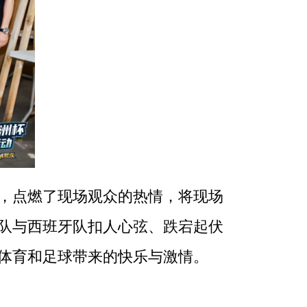
，点燃了现场观众的热情，将现场
队与西班牙队扣人心弦、跌宕起伏
体育和足球带来的快乐与激情。