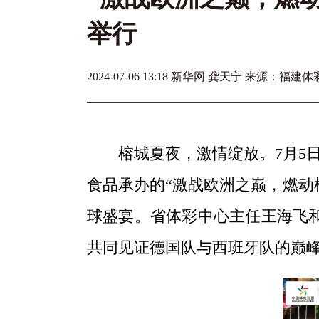
举行
2024-07-06 13:18 新华网 龚天宁 来源：
榕城夏夜，激情绽放。7月5
食品承办的
“激战欧洲之巅，燃动
球盛宴。省体彩中心主任王海飞和
共同见证德国队与西班牙队的巅