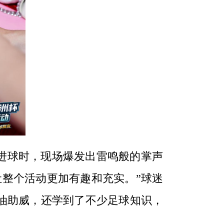
进球时，现场爆发出雷鸣般的掌声
整个活动更加有趣和充实。”球迷
油助威，还学到了不少足球知识，