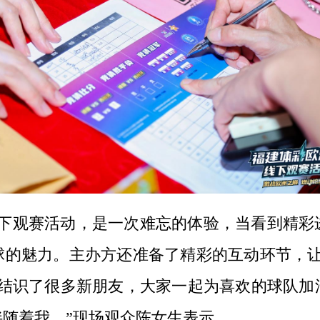
线下观赛活动，是一次难忘的体验，当看到精彩
球的魅力。主办方还准备了精彩的互动环节，让
我结识了很多新朋友，大家一起为喜欢的球队加
随着我。”现场观众陈女生表示。