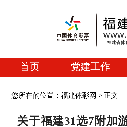
首页
党建工作
您所在的位置：
福建体彩网
> 正文
关于福建31选7附加