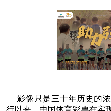
影像只是三十年历史的浓缩
行以来，中国体育彩票在实