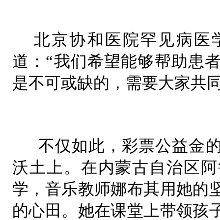
北京协和医院罕见病医
道：“我们希望能够帮助患
是不可或缺的，需要大家共同
不仅如此，彩票公益金的
沃土上。在内蒙古自治区阿
学，音乐教师娜布其用她的
的心田。她在课堂上带领孩