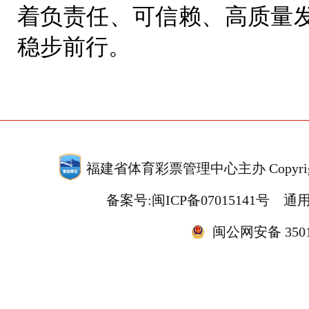
着负责任、可信赖、高质量
稳步前行。
福建省体育彩票管理中心主办 Copyrigh
备案号:闽ICP备07015141号
通用
闽公网安备 35010