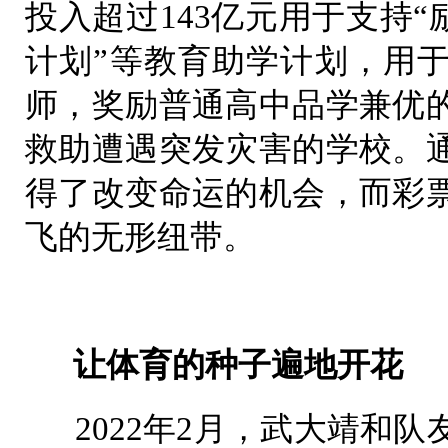
投入超过143亿元用于支持“
计划”等教育助学计划，用
师，奖励普通高中品学兼优
救助遭遇突发灾害的学校。
得了改变命运的机会，而彩
飞的无形纽带。
让体育的种子遍地开花
2022年2月，武大靖和队