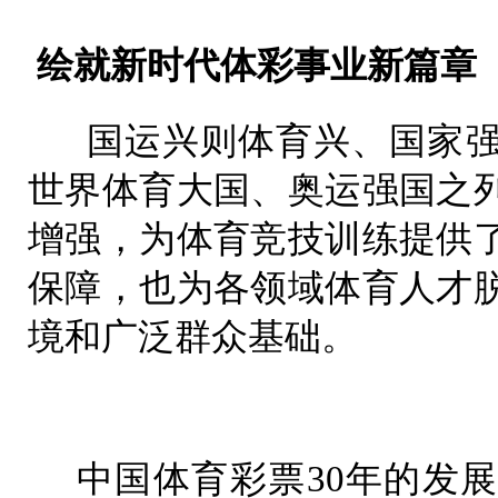
绘就新时代体彩事业新篇章
国运兴则体育兴、国家强
世界体育大国、奥运强国之
增强，为体育竞技训练提供
保障，也为各领域体育人才
境和广泛群众基础。
中国体育彩票30年的发