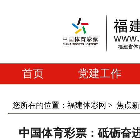
首页
党建工作
您所在的位置：
福建体彩网
>
焦点新
中国体育彩票：砥砺奋进