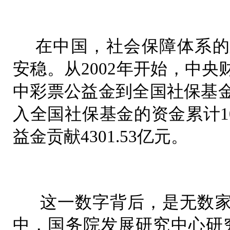
在中国，社会保障体系的
安稳。从2002年开始，中
中彩票公益金到全国社保基金
入全国社保基金的资金累计10
益金贡献4301.53亿元。
这一数字背后，是无数家
中，国务院发展研究中心研