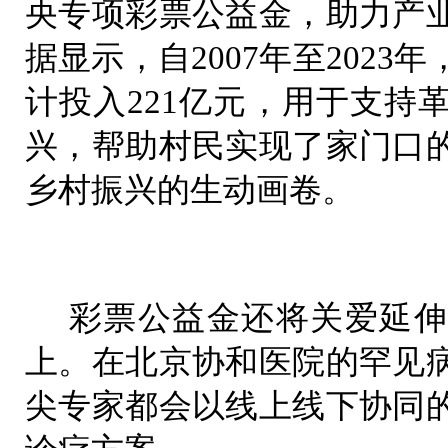
央专项彩票公益金，助力产
据显示，自2007年至202
计投入221亿元，用于支持
兴，帮助村民实现了家门口
乡村振兴的生动画卷。
彩票公益金还将关爱延伸
上。在北京协和医院的罕见
尖专家都会以线上线下协同