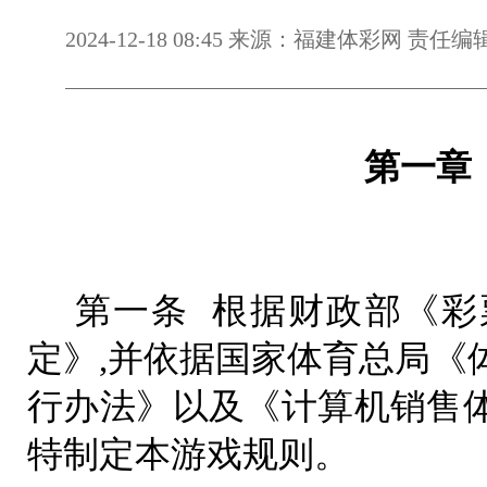
2024-12-18 08:45 来源：福建体彩网 责任
第一章
第一条 根据财政部《彩
定》,并依据国家体育总局《
行办法》以及《计算机销售
特制定本游戏规则。