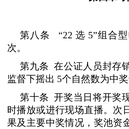
第八条 “22 选 5”组
次。
第九条 在公证人员封存
监督下摇出 5个自然数为中
第十条 开奖当日将开奖
时播放或进行现场直播。次
果及主要中奖情况，奖池资