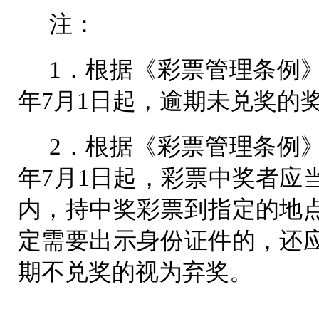
注：
1．根据《彩票管理条例》
年7月1日起，逾期未兑奖的
2．根据《彩票管理条例》
年7月1日起，彩票中奖者应
内，持中奖彩票到指定的地
定需要出示身份证件的，还
期不兑奖的视为弃奖。