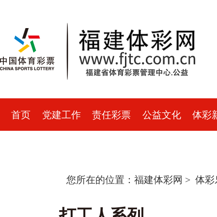
首页
党建工作
责任彩票
公益文化
体彩
体彩大乐透
竞彩
您所在的位置：
福建体彩网
>
体彩
打工人系列