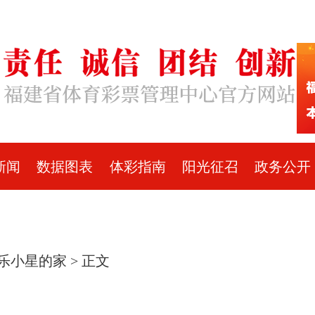
新闻
数据图表
体彩指南
阳光征召
政务公开
传统足彩
顶呱刮
排列
7星彩
36选7
乐小星的家
> 正文