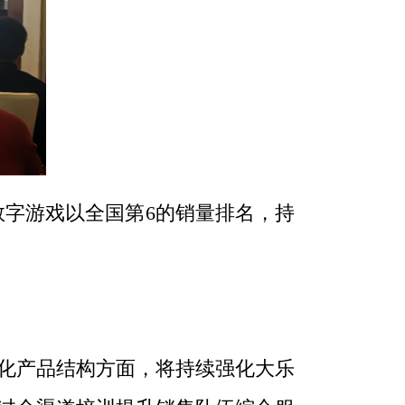
透数字游戏以全国第6的销量排名，持
化产品结构方面，将持续强化大乐