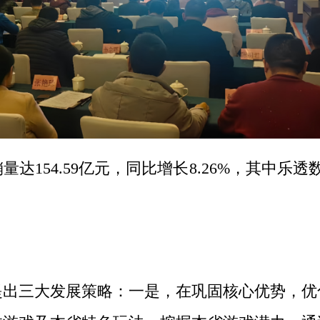
达154.59亿元，同比增长8.26%，其中乐
提出三大发展策略：一是，在巩固核心优势，优