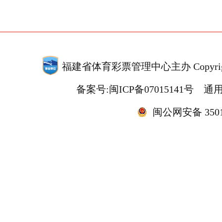
福建省体育彩票管理中心主办 Copyrigh
备案号:闽ICP备07015141号
通用
闽公网安备 35010