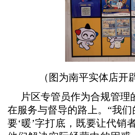
（图为南平实体店开
片区专管员作为合规管理的
在服务与督导的路上。“我们
要‘暖’字打底，既要让代销