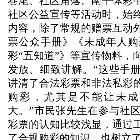
巷尾、社区角落。南平体彩
社区公益宣传等活动时，始
内容，除了常规的赠票互动
票公众手册》《未成年人购
彩“五知道”》等宣传物料，
发放、细致讲解。“这些手
讲清了合法彩票和非法私彩
购彩，尤其是不能让未成
大。”市民张先生在参与社
彩票的认知比较浅显，通过
了合规购彩的知识，也树立