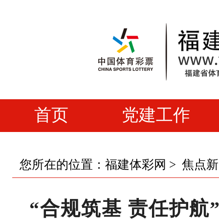
首页
党建工作
您所在的位置：
福建体彩网
>
焦点新
“合规筑基 责任护航