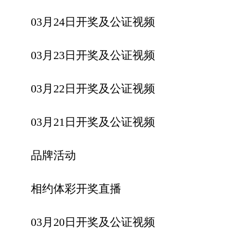
03月24日开奖及公证视频
03月23日开奖及公证视频
03月22日开奖及公证视频
03月21日开奖及公证视频
品牌活动
相约体彩开奖直播
03月20日开奖及公证视频