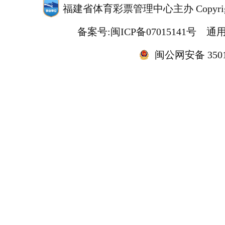
福建省体育彩票管理中心主办 Copyrigh
备案号:闽ICP备07015141号
通用
闽公网安备 35010