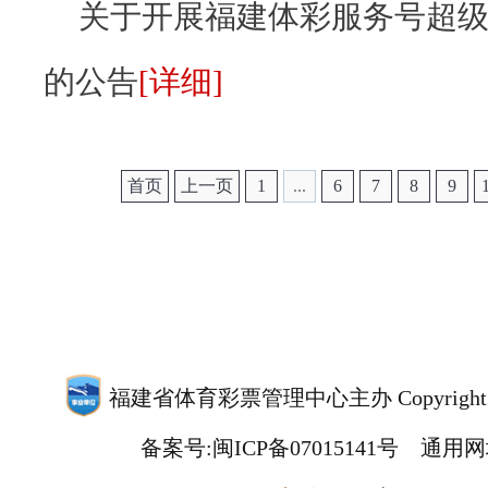
关于开展福建体彩服务号超级
的公告
[详细]
首页
上一页
1
...
6
7
8
9
福建省体育彩票管理中心主办 Copyright@
备案号:闽ICP备07015141号
通用网址