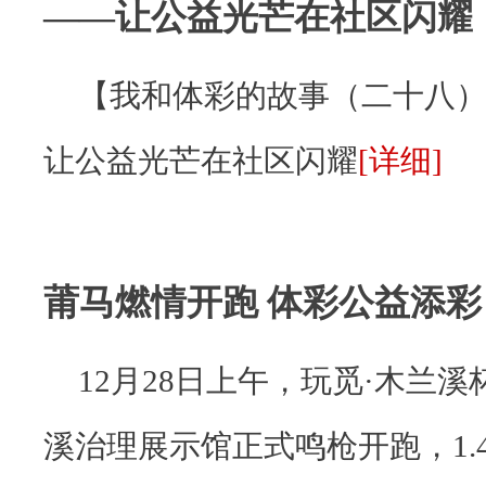
——让公益光芒在社区闪耀
【我和体彩的故事（二十八
让公益光芒在社区闪耀
[详细]
莆马燃情开跑 体彩公益添彩
12月28日上午，玩觅·木兰溪
溪治理展示馆正式鸣枪开跑，1.