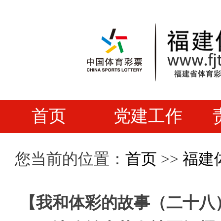
首页
党建工作
您当前的位置：
首页
>>
福建
【我和体彩的故事（二十八