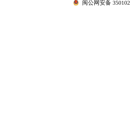
闽公网安备 3501020