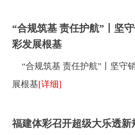
“合规筑基 责任护航”丨坚
彩发展根基
“合规筑基 责任护航”丨坚守
展根基
[详细]
福建体彩召开超级大乐透新