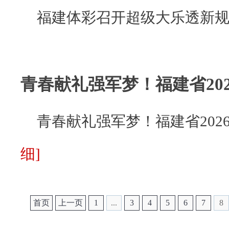
福建体彩召开超级大乐透新
青春献礼强军梦！福建省20
青春献礼强军梦！福建省202
细]
首页
上一页
1
...
3
4
5
6
7
8