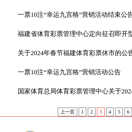
体店的通告
一票10注“幸运九宫格”营销活动结束公
福建省体育彩票管理中心定向征召即开
体店的通告
关于2024年春节福建体育彩票休市的公
一票10注“幸运九宫格”营销活动公告
国家体育总局体育彩票管理中心关于20
的公告
上一页
1
2
3
4
5
6