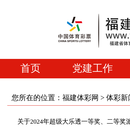
首页
党建工作
您所在的位置：
福建体彩网
>
体彩新
关于2024年超级大乐透一等奖、二等