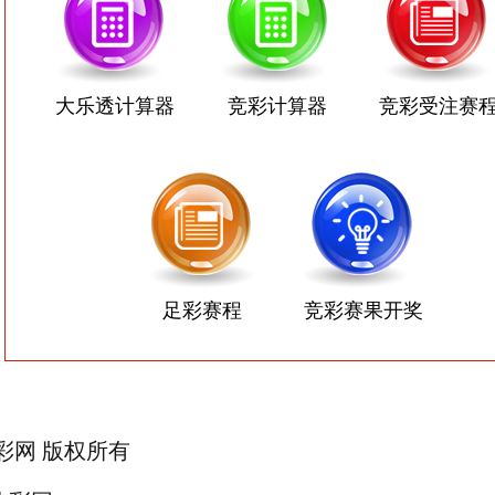
大乐透计算器
竞彩计算器
竞彩受注赛
足彩赛程
竞彩赛果开奖
体彩网 版权所有