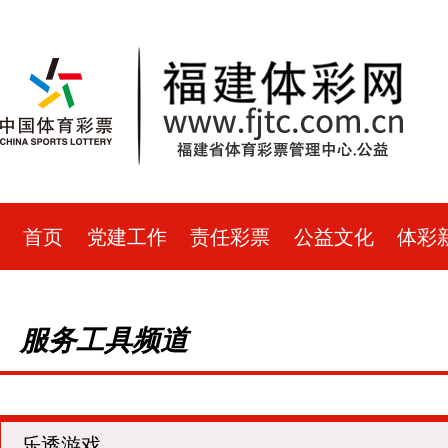
首页
党建工作
责任彩票
公益文化
体彩
体彩大乐透
竞彩
服务工具频道
乐透游戏