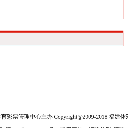
彩票管理中心主办 Copyright@2009-2018 福建