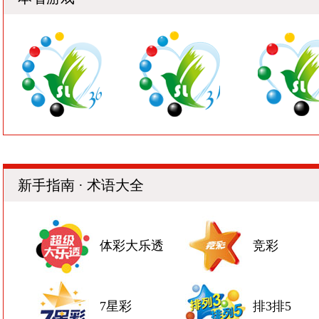
新手指南 · 术语大全
体彩大乐透
竞彩
7星彩
排3排5