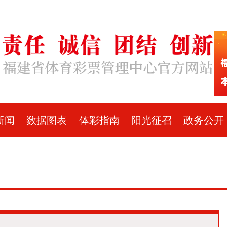
新闻
数据图表
体彩指南
阳光征召
政务公开
传统足彩
顶呱刮
排列
7星彩
36选7