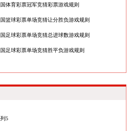
中国体育彩票冠军竞猜彩票游戏规则
中国篮球彩票单场竞猜让分胜负游戏规则
中国足球彩票单场竞猜总进球数游戏规则
中国足球彩票单场竞猜胜平负游戏规则
列5