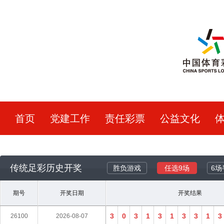
首页
党建工作
责任彩票
公益文化
体彩大乐透
竞彩
传统足
传统足彩
历史开奖
胜负游戏
任选9场
6场
期号
开奖日期
开奖结果
3
0
3
1
3
1
3
3
1
3
26100
2026-08-07